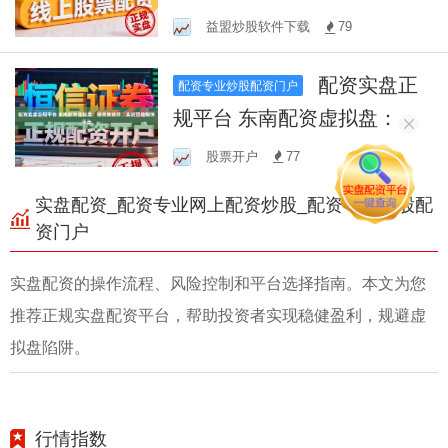
无忧
益盟炒股软件下载
79
配资实盘正
配资专业炒股配资门户
规平台 东南配资虚拟盘：投
资新选择，实战经验锻炼平
股票开户
77
台
实盘配资_配资专业网上配资炒股_配资专业炒股配
资门户
实盘配资的操作流程、风险控制和平台选择指南。本文为您
推荐正规实盘配资平台，帮助投资者实现稳健盈利，规避虚
拟盘陷阱。
行情指数