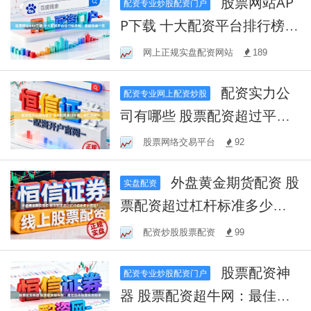
股票网站AP
配资专业炒股配资门户
P下载 十大配资平台排行榜揭
晓：最新榜单一览
网上正规实盘配资网站
189
配资实力公
配资专业网上配资炒股
司有哪些 股票配资超过平
仓，如何应对？
股票网络交易平台
92
外盘黄金期货配资 股
实盘配资
票配资超过杠杆标准多少违
法？
配资炒股股票配资
99
股票配资神
配资专业炒股配资门户
器 股票配资超牛网：最佳选