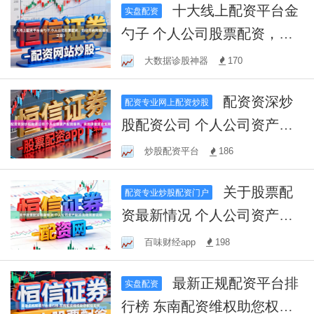
十大线上配资平台金
实盘配资
勺子 个人公司股票配资，如
何开启利润增长之路？
大数据诊股神器
170
配资资深炒
配资专业网上配资炒股
股配资公司 个人公司资产配
资服务，灵活便捷资金支持
炒股配资平台
186
关于股票配
配资专业炒股配资门户
资最新情况 个人公司资产配
资流程简要说明
百味财经app
198
最新正规配资平台排
实盘配资
行榜 东南配资维权助您权益