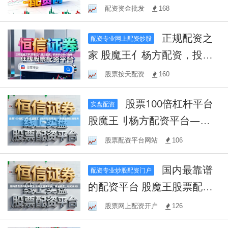
择股票投资助手
配资资金批发
168
正规配资之
配资专业网上配资炒股
家 股魔王亻杨方配资，投资
放心安心选择
股票按天配资
160
股票100倍杠杆平台
实盘配资
股魔王刂杨方配资平台——
专业股票配资服务详解
股票配资平台网站
106
国内最靠谱
配资专业炒股配资门户
的配资平台 股魔王股票配
资，投资神器，轻松获利！
股票网上配资开户
126