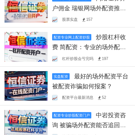
户佣金 瑞银网场外配资推
荐，投资首选！
股票实盘
157
炒股杠杆收
配资专业网上配资炒股
费 简配资：专业的场外配资
推荐平台
杠杆炒股会亏完吗
197
最好的场外配资平台
实盘配资
被配资诈骗如何报案？
配资平台最新消息
52
中岩投资咨
配资专业炒股配资门户
询 被骗场外配资能否追回损
失？