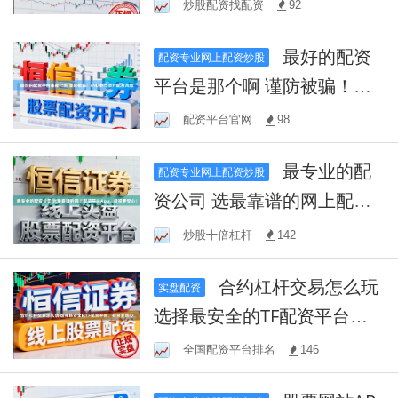
炒股配资找配资
92
最好的配资
配资专业网上配资炒股
平台是那个啊 谨防被骗！小
心参与场外配资风险
配资平台官网
98
最专业的配
配资专业网上配资炒股
资公司 选最靠谱的网上配资
平台App，投资更安心！
炒股十倍杠杆
142
合约杠杆交易怎么玩
实盘配资
选择最安全的TF配资平台，
投资更放心
全国配资平台排名
146